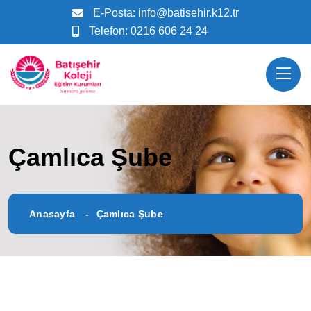
E-Posta:
info@batisehir.k12.tr
Telefon:
0216 606 24 24
Çamlıca Şube
Anasayfa
Çamlıca Şube