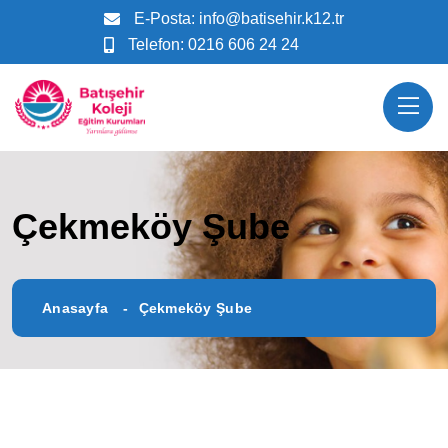
E-Posta:
info@batisehir.k12.tr
Telefon:
0216 606 24 24
Çekmeköy Şube
Anasayfa
Çekmeköy Şube